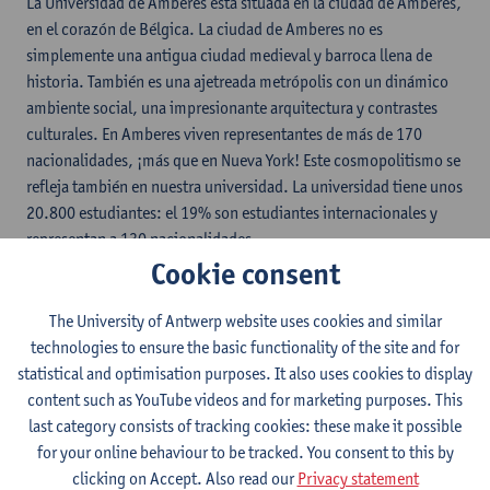
La Universidad de Amberes está situada en la ciudad de Amberes,
en el corazón de Bélgica. La ciudad de Amberes no es
simplemente una antigua ciudad medieval y barroca llena de
historia. También es una ajetreada metrópolis con un dinámico
ambiente social, una impresionante arquitectura y contrastes
culturales. En Amberes viven representantes de más de 170
nacionalidades, ¡más que en Nueva York! Este cosmopolitismo se
refleja también en nuestra universidad. La universidad tiene unos
20.800 estudiantes: el 19% son estudiantes internacionales y
representan a 130 nacionalidades.
Cookie consent
Te invitamos a descubrir nuestra universidad.
Hay más
The University of Antwerp website uses cookies and similar
información disponible en inglés.
technologies to ensure the basic functionality of the site and for
statistical and optimisation purposes. It also uses cookies to display
content such as YouTube videos and for marketing purposes. This
last category consists of tracking cookies: these make it possible
for your online behaviour to be tracked. You consent to this by
clicking on Accept. Also read our
Privacy statement