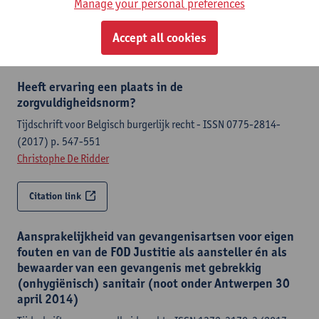
Manage your personal preferences
Christophe De Ridder
Accept all cookies
Citation link
Heeft ervaring een plaats in de
zorgvuldigheidsnorm?
Tijdschrift voor Belgisch burgerlijk recht - ISSN 0775-2814-
(2017) p. 547-551
Christophe De Ridder
Citation link
Aansprakelijkheid van gevangenisartsen voor eigen
fouten en van de FOD Justitie als aansteller én als
bewaarder van een gevangenis met gebrekkig
(onhygiënisch) sanitair (noot onder Antwerpen 30
april 2014)