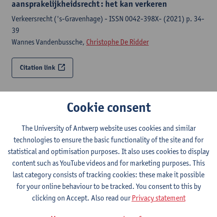
aansprakelijkheidsrecht : het kan verkeren
Verkeersrecht ('s-Gravenhage) - ISSN 0042-398X- (2021) p. 34-
39
Wannes Vandenbussche,
Christophe De Ridder
Citation link
Staat art. 1386 BW op instorten? (noot onder Cass.
Cookie consent
28 november 2016)
Tijdschrift voor Belgisch burgerlijk recht - ISSN 0775-2814-
The University of Antwerp website uses cookies and similar
(2019) p. 631-634
technologies to ensure the basic functionality of the site and for
Christophe De Ridder
, Esther Maes
statistical and optimisation purposes. It also uses cookies to display
content such as YouTube videos and for marketing purposes. This
Citation link
last category consists of tracking cookies: these make it possible
for your online behaviour to be tracked. You consent to this by
Dwangsom bij afgifte van inbeslaggenomen geldsom
clicking on Accept. Also read our
Privacy statement
Nieuw juridisch weekblad - ISSN 1378-8914-402 (2019) p. 397