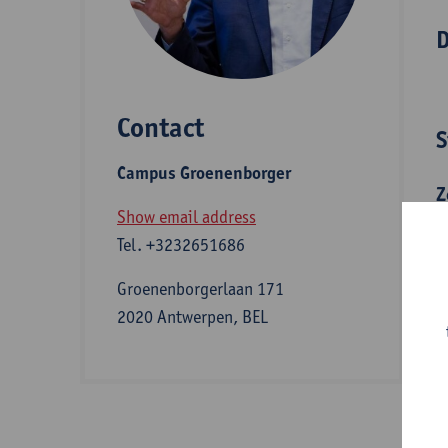
D
Contact
S
Campus Groenenborger
Z
Show email address
Tel.
+3232651686
I
Groenenborgerlaan 171
2020 Antwerpen, BEL
b