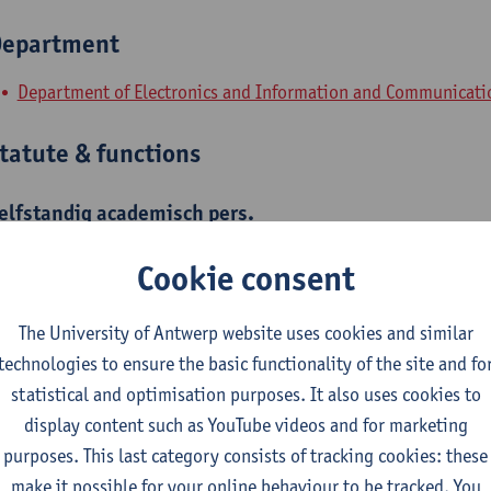
epartment
Department of Electronics and Information and Communicati
tatute & functions
elfstandig academisch pers.
professor
Cookie consent
nternal mandates
The University of Antwerp website uses cookies and similar
technologies to ensure the basic functionality of the site and fo
estuursorgaan
bestuursmandaat
statistical and optimisation purposes. It also uses cookies to
Bureau van de Faculteit Faculteit TI (effectief stemgerechtigd
display content such as YouTube videos and for marketing
purposes. This last category consists of tracking cookies: these
Departementsraad Elektronica, Informatie- en Communicatiet
make it possible for your online behaviour to be tracked. You
Faculteitsraad Faculteit TI (effectief stemgerechtigd lid)