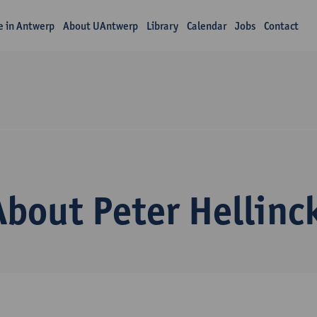
fe in Antwerp
About UAntwerp
Library
Calendar
Jobs
Contact
About Peter Hellinc