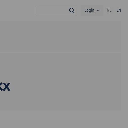
Login
NL
EN
search
kx