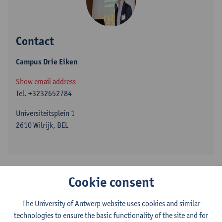
Contact
Campus Drie Eiken
Show email address
Tel.
+3232652784
Universiteitsplein 1
2610 Wilrijk, BEL
Department
Cookie consent
Genetics, Pharmacology and Physiopathology of Heart,
Blood Vessels and Skeleton
The University of Antwerp website uses cookies and similar
technologies to ensure the basic functionality of the site and for