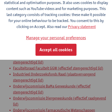
Statute & functions
statistical and optimisation purposes. It also uses cookies to display
content such as YouTube videos and for marketing purposes. This
last category consists of tracking cookies: these make it possible
Zelfstandig academisch pers.
for your online behaviour to be tracked. You consent to this by
associate professor
clicking on Accept. Also read our
Privacy statement
Internal mandates
Manage your personal preferences
bestuursorgaan
bestuursmandaat
Accept all cookies
Bureau Onderwijscommissie BaMa Geneeskunde (effectief
stemgerechtigd lid)
Faculteitsraad Faculteit GGW (effectief stemgerechtigd lid)
Industrieel Onderzoeksfonds Raad (plaatsvervangend
stemgerechtigd lid)
Onderwijscommissie BaMa Geneeskunde (effectief
stemgerechtigd lid)
Onderwijscommissie Diergeneeskunde (effectief raadgevend
lid)
Onderwijscommissie Farmaceutische Wetenschappen