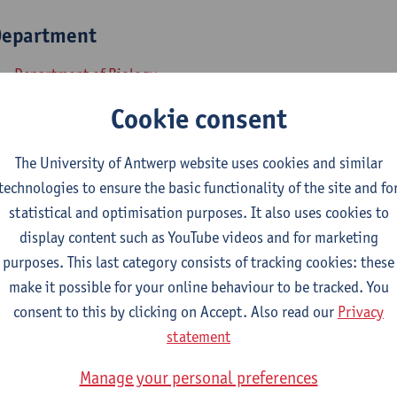
epartment
Department of Biology
Cookie consent
tatute & functions
The University of Antwerp website uses cookies and similar
dmin. & techn. personeel
technologies to ensure the basic functionality of the site and fo
education supervisor
statistical and optimisation purposes. It also uses cookies to
display content such as YouTube videos and for marketing
nternal mandates
purposes. This last category consists of tracking cookies: these
make it possible for your online behaviour to be tracked. You
estuursorgaan
bestuursmandaat
consent to this by clicking on Accept. Also read our
Privacy
statement
Bureau Onderwijscommissie Biologie (effectief stemgerechtig
Faculteitsvergadering Faculteit Wetenschappen (effectief ste
Manage your personal preferences
Onderwijscommissie Biologie (effectief stemgerechtigd lid)