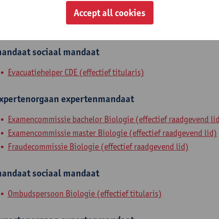
Onderwijscommissie Educatieve Master FWET (effectief raadg
Accept all cookies
Onderwijscommissie Farmaceutische Wetenschappen (effectie
andaat
sociaal mandaat
Evacuatiehelper CDE (effectief titularis)
xpertenorgaan
expertenmandaat
Examencommissie bachelor Biologie (effectief raadgevend li
Examencommissie master Biologie (effectief raadgevend lid)
Fraudecommissie Biologie (effectief raadgevend lid)
andaat
sociaal mandaat
Ombudspersoon Biologie (effectief titularis)