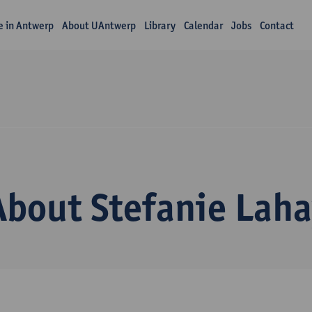
fe in Antwerp
About UAntwerp
Library
Calendar
Jobs
Contact
About Stefanie Lah