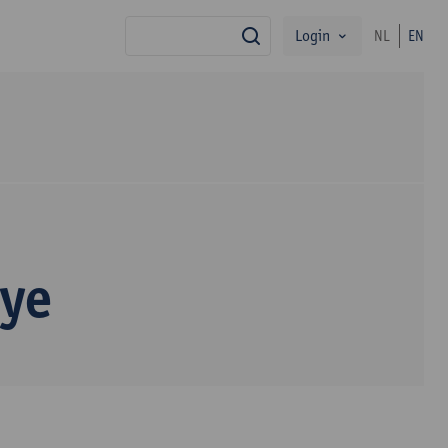
Login
NL
EN
search
aye