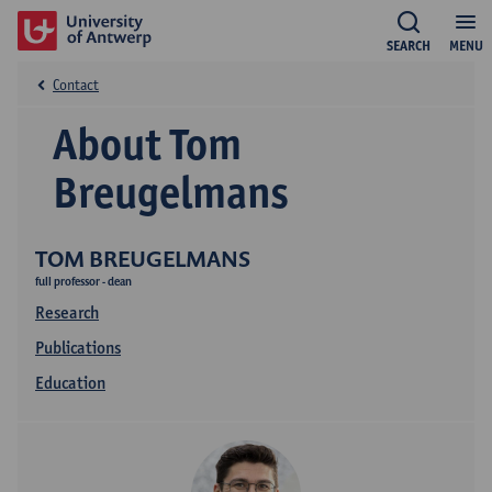
SEARCH
MENU
Contact
About Tom
Breugelmans
TOM BREUGELMANS
full professor - dean
Research
Publications
Education