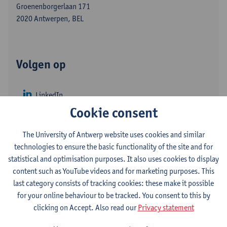
Groenenborgerlaan 171
2020 Antwerpen, BEL
Volgen op
LinkedIn
Cookie consent
ResearchGate
The University of Antwerp website uses cookies and similar
Web of Science
technologies to ensure the basic functionality of the site and for
statistical and optimisation purposes. It also uses cookies to display
ORCID
content such as YouTube videos and for marketing purposes. This
last category consists of tracking cookies: these make it possible
for your online behaviour to be tracked. You consent to this by
Department
clicking on Accept. Also read our
Privacy statement
Dean's Office - Applied Engineering