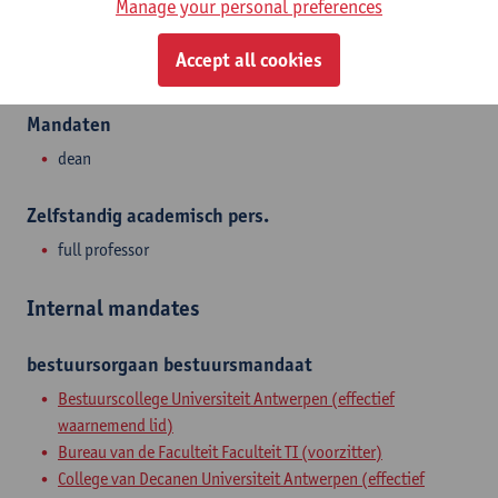
Manage your personal preferences
Department of Biochemical and Chemical Engineering
Accept all cookies
Statute & functions
Mandaten
dean
Zelfstandig academisch pers.
full professor
Internal mandates
bestuursorgaan
bestuursmandaat
Bestuurscollege Universiteit Antwerpen (effectief
waarnemend lid)
Bureau van de Faculteit Faculteit TI (voorzitter)
College van Decanen Universiteit Antwerpen (effectief