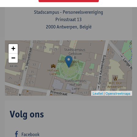
Stadscampus - Personeelsvereniging
Prinsstraat 13
2000 Antwerpen, België
+
−
Leaflet
|
Openstreetmaps
Volg ons
Facebook