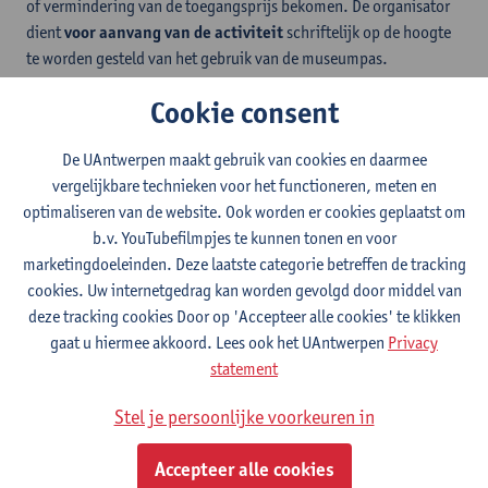
of vermindering van de toegangsprijs bekomen. De organisator
dient
voor aanvang
van de activiteit
schriftelijk op de hoogte
te worden gesteld van het gebruik van de museumpas.
Cookie consent
Het voordeel van de vermindering wordt in de prijs opgenomen
of na afloop van de activiteit via overschrijving verrekend. Dit op
De UAntwerpen maakt gebruik van cookies en daarmee
voorwaarde dat het groepstarief niet in het gedrang komt door
vergelijkbare technieken voor het functioneren, meten en
gebruik te maken van de museumpas door de leden van de
optimaliseren van de website. Ook worden er cookies geplaatst om
groep.
b.v. YouTubefilmpjes te kunnen tonen en voor
Elk museum hanteert een eigen regeling inzake de museumpas.
marketingdoeleinden. Deze laatste categorie betreffen de tracking
cookies. Uw internetgedrag kan worden gevolgd door middel van
deze tracking cookies Door op 'Accepteer alle cookies' te klikken
Blijf op de hoogte
gaat u hiermee akkoord. Lees ook het UAntwerpen
Privacy
statement
Contact
Stel je persoonlijke voorkeuren in
Personeelsvereniging UAntwerpen
Accepteer alle cookies
Toon e-mailadres