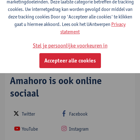
marketingdoeleinden. Deze laatste categorie betreffen de tracking
Solidariteitskoor Amahoro
cookies. Uw internetgedrag kan worden gevolgd door middel van
deze tracking cookies Door op 'Accepteer alle cookies' te klikken
Toon e-mailadres
gaat u hiermee akkoord. Lees ook het UAntwerpen
Privacy
statement
Stadscampus - Zomaar een dak
Prinsstraat 32
Stel je persoonlijke voorkeuren in
2000 Antwerpen
Accepteer alle cookies
Amahoro is ook online
sociaal
Twitter
Facebook
YouTube
Instagram