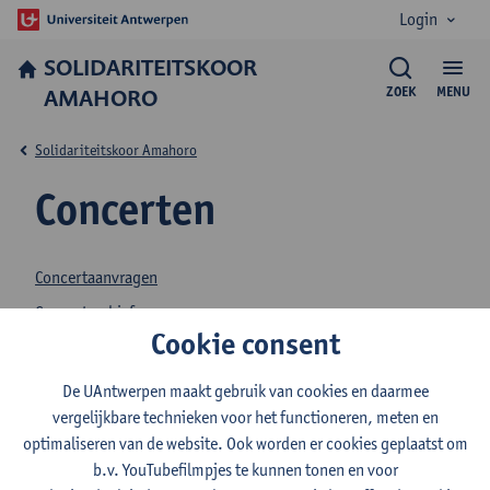
Login
SOLIDARITEITSKOOR
AMAHORO
ZOEK
MENU
Solidariteitskoor Amahoro
Concerten
Concertaanvragen
Concertarchief
Cookie consent
Stay tuned!
De UAntwerpen maakt gebruik van cookies en daarmee
vergelijkbare technieken voor het functioneren, meten en
optimaliseren van de website. Ook worden er cookies geplaatst om
Contact
b.v. YouTubefilmpjes te kunnen tonen en voor