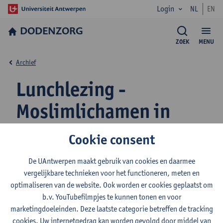
Login
NL
EN
DODENZORG
ZOEK
MENU
Archief
Lunchlezing -
Moslimlichamen in
seculiere Europese
Cookie consent
begraafplaatsen
De UAntwerpen maakt gebruik van cookies en daarmee
vergelijkbare technieken voor het functioneren, meten en
Lezing met dr. Nur Yasemin Ural
optimaliseren van de website. Ook worden er cookies geplaatst om
b.v. YouTubefilmpjes te kunnen tonen en voor
marketingdoeleinden. Deze laatste categorie betreffen de tracking
cookies. Uw internetgedrag kan worden gevolgd door middel van