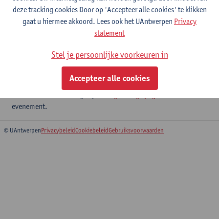
Datum:
11 September 2025
deze tracking cookies Door op 'Accepteer alle cookies' te klikken
gaat u hiermee akkoord. Lees ook het UAntwerpen
Privacy
Locatie:
Universiteit Antwerpen, Vergaderzaal S.SJ.024 – Het
statement
Brantijser, Sint-Jacobsmarkt 9–13, 2000 Antwerp. Livestream
beschikbaar.
Stel je persoonlijke voorkeuren in
Timing:
12u00 - 14u00. Er wordt een broodjeslunch voorzien
Accepteer alle cookies
Voertaal:
Engels
Meer informatie
vind je op de
Engelstalige pagina
van dit
evenement.
© UAntwerpen
Privacybeleid
Cookiebeleid
Gebruiksvoorwaarden