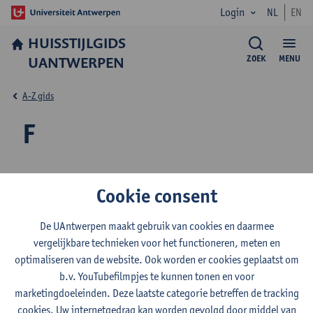
Login
NL
EN
HUISSTIJLGIDS
UANTWERPEN
ZOEK
MENU
A-Z gids
F
Facts and figures UAntwerp
Cookie consent
Fotografie
De UAntwerpen maakt gebruik van cookies en daarmee
vergelijkbare technieken voor het functioneren, meten en
optimaliseren van de website. Ook worden er cookies geplaatst om
Facts and figures UAntwerp
b.v. YouTubefilmpjes te kunnen tonen en voor
marketingdoeleinden. Deze laatste categorie betreffen de tracking
cookies. Uw internetgedrag kan worden gevolgd door middel van