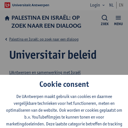
Login
NL
EN
PALESTINA EN ISRAËL: OP
ZOEK NAAR EEN DIALOOG
ZOEK
MENU
Palestina en Israël: op zoek naar een dialoog
Universitair beleid
UAntwerpen en samenwerking met Israël
Besluiten inzake samenwerkingen
Cookie consent
Ethische commissie Misuse, Human Rights & Security
De UAntwerpen maakt gebruik van cookies en daarmee
vergelijkbare technieken voor het functioneren, meten en
Lees meer over de beslissingen van de universiteit over
optimaliseren van de website. Ook worden er cookies geplaatst om
samenwerking met Israëlische instellingen.
b.v. YouTubefilmpjes te kunnen tonen en voor
marketingdoeleinden. Deze laatste categorie betreffen de tracking
Alle beslissingen over onderzoekssamenwerking worden