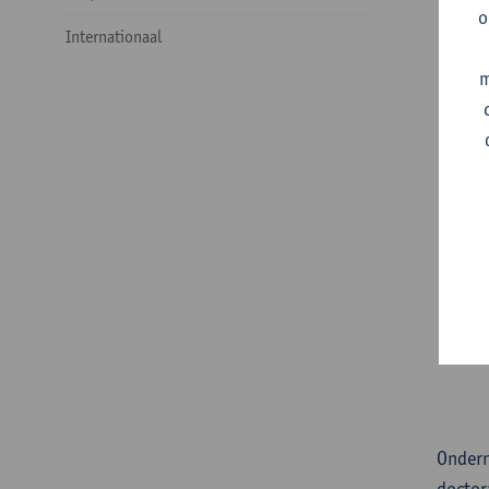
o
Di
Internationaal
m
Ondern
doctor