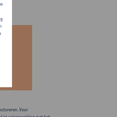
om
ng
n
n
ctoreren. Voor
ol in samenwerking met het