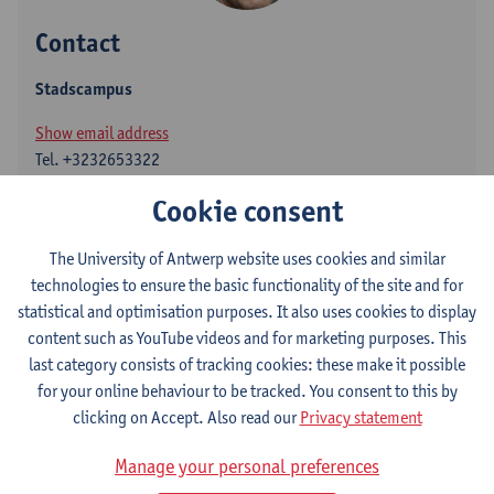
Contact
Stadscampus
Show email address
Tel.
+3232653322
Cookie consent
Blindestraat 9
2000 Antwerpen, BEL
The University of Antwerp website uses cookies and similar
technologies to ensure the basic functionality of the site and for
statistical and optimisation purposes. It also uses cookies to display
Department
content such as YouTube videos and for marketing purposes. This
last category consists of tracking cookies: these make it possible
Department of Physics
for your online behaviour to be tracked. You consent to this by
clicking on Accept. Also read our
Privacy statement
Statute & functions
Manage your personal preferences
Zelfstandig academisch pers.