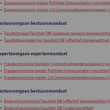
Examencommissie master Politieke Communicatie (voorzitte
Examencommissie master i/d Communicatiewetenschappen (s
estuursorgaan
bestuursmandaat
Faculteitsraad Faculteit SW (plaatsvervangend stemgerechtig
Faculteitsvergadering Faculteit SW (effectief stemgerechtigd 
xpertenorgaan
expertenmandaat
Fraudecommissie bachelor Communicatiewetenschappen (voo
Fraudecommissie master Politieke Communicatie (voorzitter
Fraudecommissie master i/d Communicatiewetenschappen (se
estuursorgaan
bestuursmandaat
Onderwijscommissie Faculteit SW (effectief stemgerechtigd l
Onderwijscommissie Faculteit SW (ondervoorzitter)