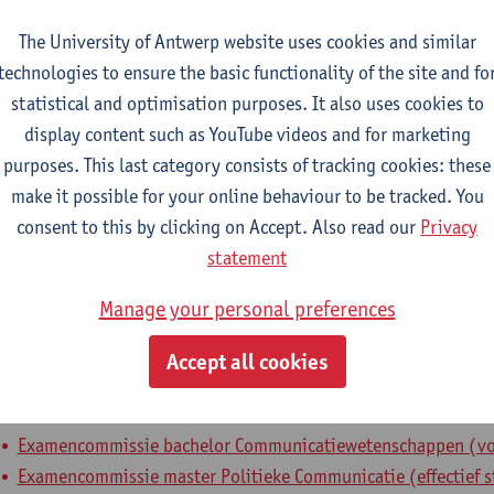
nternal mandates
The University of Antwerp website uses cookies and similar
technologies to ensure the basic functionality of the site and fo
andaat
expertenmandaat
statistical and optimisation purposes. It also uses cookies to
Afgevaardigde bacheloropleiding Communicatiewetenschappen 
display content such as YouTube videos and for marketing
purposes. This last category consists of tracking cookies: these
xpertenorgaan
expertenmandaat
make it possible for your online behaviour to be tracked. You
consent to this by clicking on Accept. Also read our
Privacy
Bureau Onderwijscommissie Faculteit SW (effectief stemgerec
statement
estuursorgaan
bestuursmandaat
Manage your personal preferences
Departementsraad Communicatiewetenschappen (effectief st
Accept all cookies
xpertenorgaan
expertenmandaat
Examencommissie bachelor Communicatiewetenschappen (voo
Examencommissie master Politieke Communicatie (effectief s