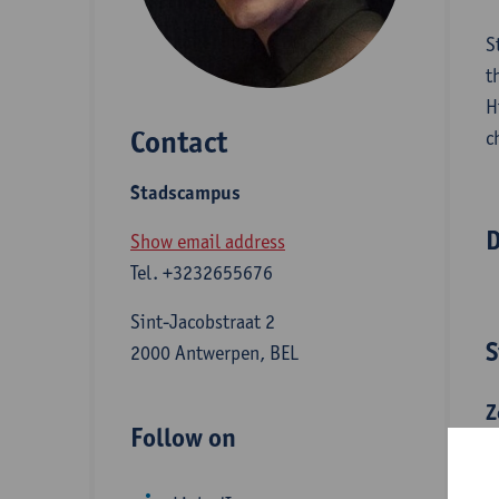
S
t
H
Contact
c
Stadscampus
D
Show email address
Tel.
+3232655676
Sint-Jacobstraat 2
S
2000 Antwerpen, BEL
Z
Follow on