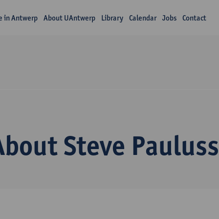
fe in Antwerp
About UAntwerp
Library
Calendar
Jobs
Contact
About Steve Paulus