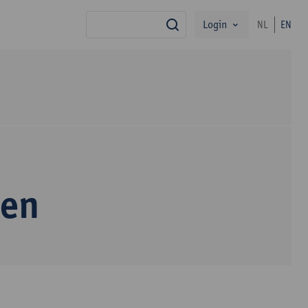
Login
NL
EN
search
sen