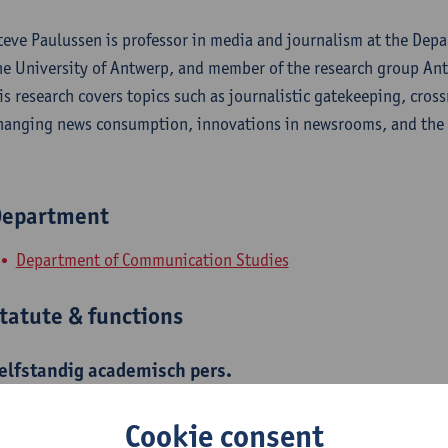
teve Paulussen is professor in media and journalism at the Dep
he University of Antwerp, and member of the research group An
is research covers topics such as journalistic gatekeeping, cro
hanging news consumption, innovations in newsrooms, and the a
epartment
Department of Communication Studies
tatute & functions
elfstandig academisch pers.
professor
Cookie consent