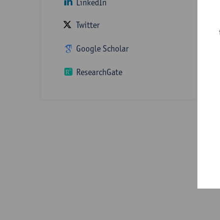
LinkedIn
I
Twitter
m
Google Scholar
ResearchGate
e
b
e