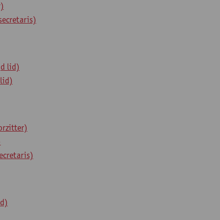
r)
ecretaris)
d lid)
lid)
rzitter)
)
cretaris)
id)