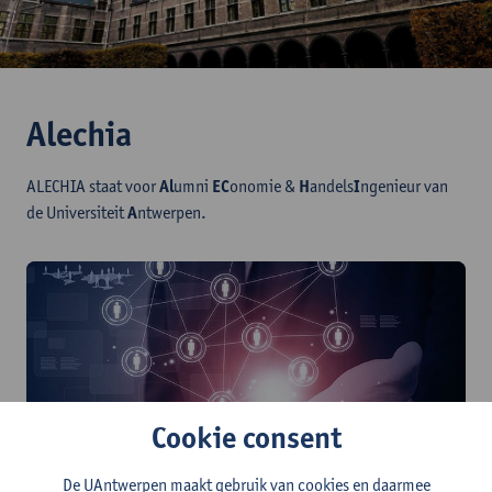
Alechia
ALECHIA staat voor
Al
umni
EC
onomie &
H
andels
I
ngenieur van
de Universiteit
A
ntwerpen.
Cookie consent
Bezoek onze Alechia Community
De UAntwerpen maakt gebruik van cookies en daarmee