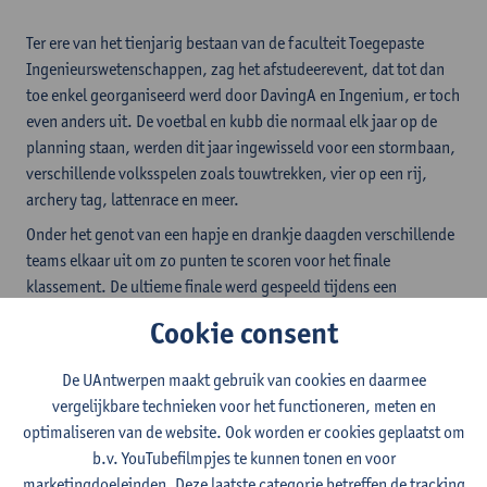
Ter ere van het tienjarig bestaan van de faculteit Toegepaste
Ingenieurswetenschappen, zag het afstudeerevent, dat tot dan
toe enkel georganiseerd werd door DavingA en Ingenium, er toch
even anders uit. De voetbal en kubb die normaal elk jaar op de
planning staan, werden dit jaar ingewisseld voor een stormbaan,
verschillende volksspelen zoals touwtrekken, vier op een rij,
archery tag, lattenrace en meer.
Onder het genot van een hapje en drankje daagden verschillende
teams elkaar uit om zo punten te scoren voor het finale
klassement. De ultieme finale werd gespeeld tijdens een
ouderwets potje stoelendans. Voor het avondfeest, dat dit jaar
Cookie consent
plaatsvond op campus Middelheim, sloegen de faculteit,
Ingenium en DavingA de handen in elkaar om er een heuse Fiesta
De UAntwerpen maakt gebruik van cookies en daarmee
del Ingeniero van te maken. De vele foodtrucks en lekkere
vergelijkbare technieken voor het functioneren, meten en
drankjes, in combinatie met de sfeervolle muziek, het lekkere
optimaliseren van de website. Ook worden er cookies geplaatst om
weer en de experience corner van DavingA, vielen zowel bij onze
b.v. YouTubefilmpjes te kunnen tonen en voor
personeelsleden en studenten, alsook bij de alumni in de smaak.
marketingdoeleinden. Deze laatste categorie betreffen de tracking