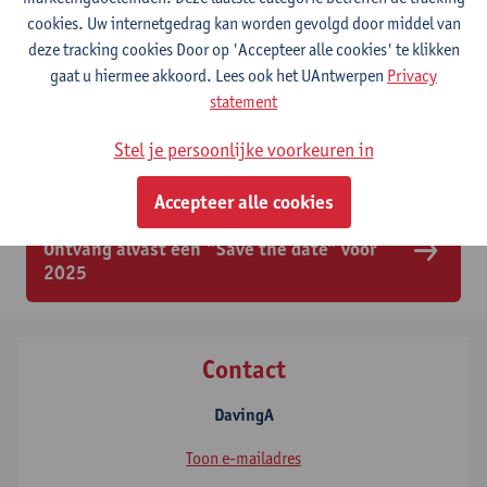
De blikvanger was dan toch wel de pamperpaal, waar je iemand
cookies. Uw internetgedrag kan worden gevolgd door middel van
kon uitdagen om zo snel mogelijk tot boven te geraken. Kortom,
deze tracking cookies Door op 'Accepteer alle cookies' te klikken
het was een extra geslaagde editie van het afstudeerevent. Zien
gaat u hiermee akkoord. Lees ook het UAntwerpen
Privacy
wij jullie volgend jaar weer?
statement
Stel je persoonlijke voorkeuren in
Bekijk hier de foto's!
Accepteer alle cookies
Ontvang alvast een "Save the date" voor
2025
Contact
DavingA
Toon e-mailadres