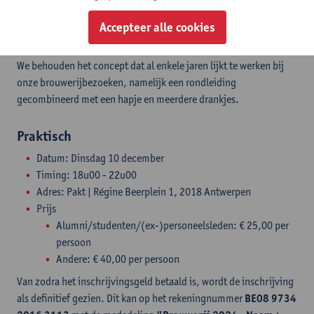
Aanbod DavingA
Accepteer alle cookies
We behouden het concept dat al enkele jaren lijkt te werken bij
onze brouwerijbezoeken, namelijk een rondleiding
gecombineerd met een hapje en meerdere drankjes.
Praktisch
Datum: Dinsdag 10 december
Timing: 18u00 - 22u00
Adres: Pakt | Régine Beerplein 1, 2018 Antwerpen
Prijs
Alumni/studenten/(ex-)personeelsleden: € 25,00 per
persoon
Andere: € 40,00 per persoon
Van zodra het inschrijvingsgeld betaald is, wordt de inschrijving
als definitief gezien. Dit kan op het rekeningnummer
BE08 9734