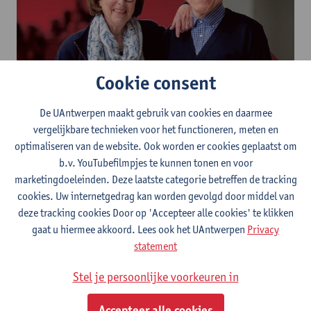
Cookie consent
Een goed doel opnemen in jouw testament?
De UAntwerpen maakt gebruik van cookies en daarmee
Lees er alles over in onze nieuwe erflaterbrochure
vergelijkbare technieken voor het functioneren, meten en
optimaliseren van de website. Ook worden er cookies geplaatst om
b.v. YouTubefilmpjes te kunnen tonen en voor
marketingdoeleinden. Deze laatste categorie betreffen de tracking
cookies. Uw internetgedrag kan worden gevolgd door middel van
deze tracking cookies Door op 'Accepteer alle cookies' te klikken
gaat u hiermee akkoord. Lees ook het UAntwerpen
Privacy
statement
Stel je persoonlijke voorkeuren in
Het Universiteitswatte?
Accepteer alle cookies