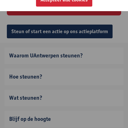
Ontdek in 80 seconden wat het Universiteitsfonds is en
doet.
Steun of start een actie op ons actieplatform
Waarom UAntwerpen steunen?
Hoe steunen?
Wat steunen?
Blijf op de hoogte