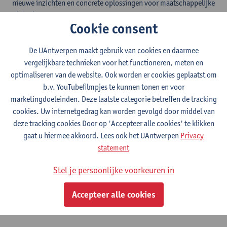
nieuwe inzichten en concrete oplossingen voor maatschappelijke
uitdagingen.
Cookie consent
De Universiteit Antwerpen neemt die verantwoordelijkheid elke
dag op. Met sterk onderzoek in onder meer gezondheid,
De UAntwerpen maakt gebruik van cookies en daarmee
innovatie en duurzaamheid, en met engagement voor studenten
vergelijkbare technieken voor het functioneren, meten en
en onderzoekers. Zo bouwen we mee aan een betere toekomst.
optimaliseren van de website. Ook worden er cookies geplaatst om
Maar die ambitie staat onder druk.
b.v. YouTubefilmpjes te kunnen tonen en voor
Wanneer publieke middelen onder druk staan, maken
marketingdoeleinden. Deze laatste categorie betreffen de tracking
betrokken mensen het verschil.
cookies. Uw internetgedrag kan worden gevolgd door middel van
deze tracking cookies Door op 'Accepteer alle cookies' te klikken
Jouw steun helpt om ideeën, inzichten en doorbraken die bij
gaat u hiermee akkoord. Lees ook het UAntwerpen
Privacy
UAntwerpen starten verder uit te werken en naar de maatschappij
statement
te laten doorstromen. Jouw steun gaat
rechtstreeks
naar de
mensen, het onderzoek en de doorbraken die het verschil
Stel je persoonlijke voorkeuren in
maken.
Direct waar het nodig is.
Zo geef je studenten kansen,
versnel je baanbrekend onderzoek en help je oplossingen
Accepteer alle cookies
realiseren voor de maatschappelijke uitdagingen van vandaag en
morgen.