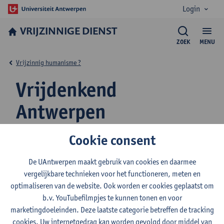
Login
VRIJZINNIGE DIENST
ZOEK
MENU
Vrijzinnig humanisme ?
Vrijdenkend
Antwerpen
Cookie consent
Audiotour over vrijdenkers, dwarsliggers, vernieuwers
en vuilschrijvers
De UAntwerpen maakt gebruik van cookies en daarmee
vergelijkbare technieken voor het functioneren, meten en
optimaliseren van de website. Ook worden er cookies geplaatst om
b.v. YouTubefilmpjes te kunnen tonen en voor
In 2021 lanceerde het
Vermeylenfonds
een heerlijke digitale
marketingdoeleinden. Deze laatste categorie betreffen de tracking
wandeling*. De stem van de betreurde Reinhilde Decleir is je gids
cookies. Uw internetgedrag kan worden gevolgd door middel van