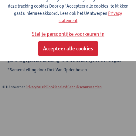
op deze tocht doorheen de Antwerpse straten. Vrijdenkers,
deze tracking cookies Door op 'Accepteer alle cookies' te klikken
dwarsliggers, vernieuwers, vuilschrijvers en ander ambetant volk
gaat u hiermee akkoord. Lees ook het UAntwerpen
Privacy
staan centraal wanneer je doorheen de Antwerpse binnenstad
statement
wandelt. Sommigen onder hen waren het product van de
revolutionaire jaren zestig, anderen kunnen dan weer beschouwd
Stel je persoonlijke voorkeuren in
worden als voorlopers en voorvechters van een geseculariseerde
samenleving. Ontdek deze digitale wandeling via
Vrijdenkend
Accepteer alle cookies
Antwerpen | izi.TRAVEL
. Misschien maken we er later een
gewone gegidste wandeling van. We houden je op de hoogte.
*Samenstelling door Dirk Van Opdenbosch
© UAntwerpen
Privacybeleid
Cookiebeleid
Gebruiksvoorwaarden