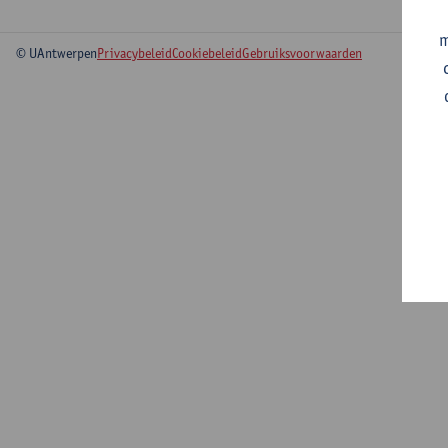
m
© UAntwerpen
Privacybeleid
Cookiebeleid
Gebruiksvoorwaarden