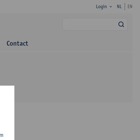
Login
NL
EN
zoek
Contact
om