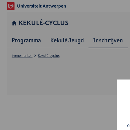
KEKULÉ-CYCLUS
Programma
Kekulé Jeugd
Inschrijven
Evenementen
Kekulé-cyclus
o