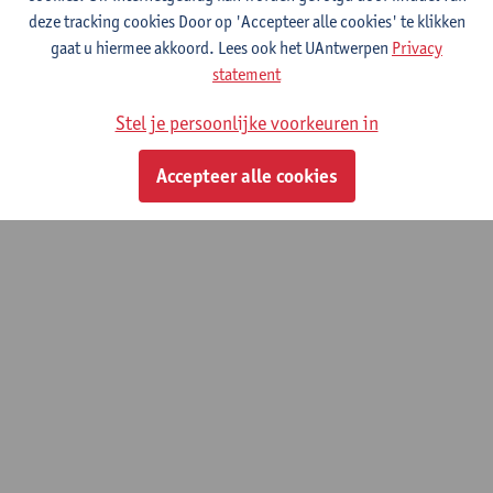
Master Global Health,
deze tracking cookies Door op 'Accepteer alle cookies' te klikken
Master Epidemiologie
gaat u hiermee akkoord. Lees ook het UAntwerpen
Privacy
Arbeidsgeneeskunde
statement
service onderwijs REVAKI
Stel je persoonlijke voorkeuren in
© UAntwerpen
Privacybeleid
Cookiebeleid
Gebruiksvoorwaarden
Accepteer alle cookies