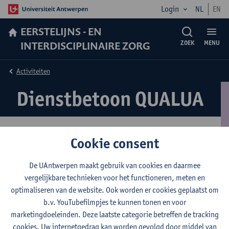
Login
NL
EN
EERSTELIJNS - EN
INTERDISCIPLINAIRE ZORG
ZOEK
MENU
Activiteiten
Dienstbetoon QUALUA
Cookie consent
Dienstbetoon QUALUA
De UAntwerpen maakt gebruik van cookies en daarmee
Onderwijs waarbij QUALUA betrokken is
vergelijkbare technieken voor het functioneren, meten en
​EBQ (
https://www.uantwerpen.be/en/rg/international-
optimaliseren van de website. Ook worden er cookies geplaatst om
health/education/ebq/lecturers/
)
b.v. YouTubefilmpjes te kunnen tonen en voor
Basiscurriculum geneeskunde
marketingdoeleinden. Deze laatste categorie betreffen de tracking
Verpleeg- en Vroedkunde
cookies. Uw internetgedrag kan worden gevolgd door middel van