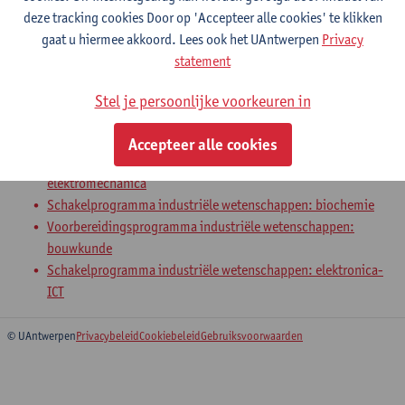
deze tracking cookies Door op 'Accepteer alle cookies' te klikken
gaat u hiermee akkoord. Lees ook het UAntwerpen
Privacy
1-Informatica
statement
Bachelor in de industriële wetenschappen: bouwkunde
Stel je persoonlijke voorkeuren in
Bachelor in de industriële wetenschappen: chemie
Bachelor in de industriële wetenschappen: elektronica-ICT
Accepteer alle cookies
Bachelor in de industriële wetenschappen:
elektromechanica
Schakelprogramma industriële wetenschappen: biochemie
Voorbereidingsprogramma industriële wetenschappen:
bouwkunde
Schakelprogramma industriële wetenschappen: elektronica-
ICT
© UAntwerpen
Privacybeleid
Cookiebeleid
Gebruiksvoorwaarden