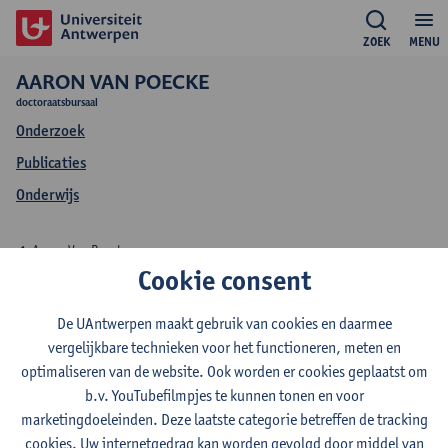
ZOEK
MENU
AARON VAN POECKE
doctoraatsbursaal
Onderzoek
Publicaties
Onderwijs
Aaron Van Poecke
Cookie consent
Onderwijs Aaron Van
De UAntwerpen maakt gebruik van cookies en daarmee
Poecke
vergelijkbare technieken voor het functioneren, meten en
optimaliseren van de website. Ook worden er cookies geplaatst om
b.v. YouTubefilmpjes te kunnen tonen en voor
marketingdoeleinden. Deze laatste categorie betreffen de tracking
cookies. Uw internetgedrag kan worden gevolgd door middel van
2026-2027
2025-2026
2024-2025