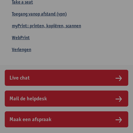
Take a seat
Toegang vanop afstand (vpn)
myPrint: printen, kopiëren, scannen
WebPrint
Verlengen
Live chat
Mail de helpdesk
Maak een afspraak