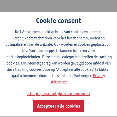
Onderzoekers
Cookie consent
Academische bibliografie/IR
De UAntwerpen maakt gebruik van cookies en daarmee
vergelijkbare technieken voor het functioneren, meten en
ORCID
optimaliseren van de website. Ook worden er cookies geplaatst om
Zoek op DOI of PMID
b.v. YouTubefilmpjes te kunnen tonen en voor
marketingdoeleinden. Deze laatste categorie betreffen de tracking
Open access
cookies. Uw internetgedrag kan worden gevolgd door middel van
deze tracking cookies Door op 'Accepteer alle cookies' te klikken
Documenten aanvragen
gaat u hiermee akkoord. Lees ook het UAntwerpen
Privacy
statement
Stel je persoonlijke voorkeuren in
Snel naar
Accepteer alle cookies
Openingsuren