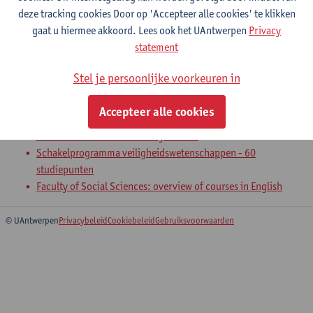
deze tracking cookies Door op 'Accepteer alle cookies' te klikken
Bachelor in de communicatiewetenschappen
gaat u hiermee akkoord. Lees ook het UAntwerpen
Privacy
Bachelor in de politieke wetenschappen
statement
Bachelor in de sociologie
Stel je persoonlijke voorkeuren in
Academic English
Accepteer alle cookies
Bachelor of Social-Economic Sciences
Bachelor Urban Sustainability Studies
Schakelprogramma veiligheidswetenschappen - 60
studiepunten
Faculty of Social Sciences: overview of courses in English
© UAntwerpen
Privacybeleid
Cookiebeleid
Gebruiksvoorwaarden