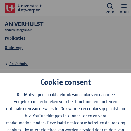
ZOEK
MENU
AN VERHULST
onderwijsbegeleider
Publicaties
Onderwijs
An Verhulst
Onderwijs An Verhulst
Cookie consent
De UAntwerpen maakt gebruik van cookies en daarmee
vergelijkbare technieken voor het functioneren, meten en
2026-2027
2025-2026
2024-2025
optimaliseren van de website. Ook worden er cookies geplaatst om
b.v. YouTubefilmpjes te kunnen tonen en voor
marketingdoeleinden. Deze laatste categorie betreffen de tracking
Engels
cookies. Uw internetgedrag kan worden gevolgd door middel van