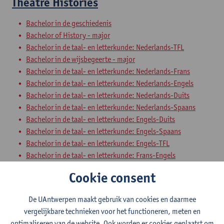
Theatre Histories
Bachelor in de geschiedenis
Bachelor of History - major
Bachelor in de taal- en letterkunde: Nederlands-TFL
Bachelor in de wijsbegeerte - major
Bachelor in de taal- en letterkunde: Nederlands-Frans
Bachelor in de taal- en letterkunde: Nederlands-Engels
Bachelor in de taal- en letterkunde: Nederlands-Duits
Bachelor in de taal- en letterkunde: Nederlands-Spaans
Bachelor in de taal- en letterkunde: Engels-Duits
Bachelor in de taal- en letterkunde: Engels-Spaans
Bachelor in de taal- en letterkunde: Engels-TFL
Bachelor in de taal- en letterkunde: Frans-Engels
Bachelor in de taal- en letterkunde: Frans-Duits
Cookie consent
Bachelor in de taal- en letterkunde: Duits-Spaans
Bachelor in de taal- en letterkunde: Duits-TFL
De UAntwerpen maakt gebruik van cookies en daarmee
Bachelor in de taal- en letterkunde: Frans-Spaans
vergelijkbare technieken voor het functioneren, meten en
Bachelor in de taal- en letterkunde: Frans-TFL
optimaliseren van de website. Ook worden er cookies geplaatst om