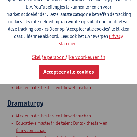
Bachelor in de taal- en letterkunde: Spaans-TFL
b.v. YouTubefilmpjes te kunnen tonen en voor
Bachelor Urban Sustainability Studies
marketingdoeleinden. Deze laatste categorie betreffen de tracking
Schakelprogramma theater- en filmwetenschap
cookies. Uw internetgedrag kan worden gevolgd door middel van
Voorbereidingsprogramma theater- en filmwetenschap
deze tracking cookies Door op 'Accepteer alle cookies' te klikken
Uitwisselingsprogramma Faculteit Letteren en Wijsbegeerte
gaat u hiermee akkoord. Lees ook het UAntwerpen
Privacy
statement
Masterproef
Stel je persoonlijke voorkeuren in
Master in de theater- en filmwetenschap
Accepteer alle cookies
Professionele Stage
Master in de theater- en filmwetenschap
Dramaturgy
Master in de theater- en filmwetenschap
Educatieve master in de talen: Duits - theater- en
filmwetenschap