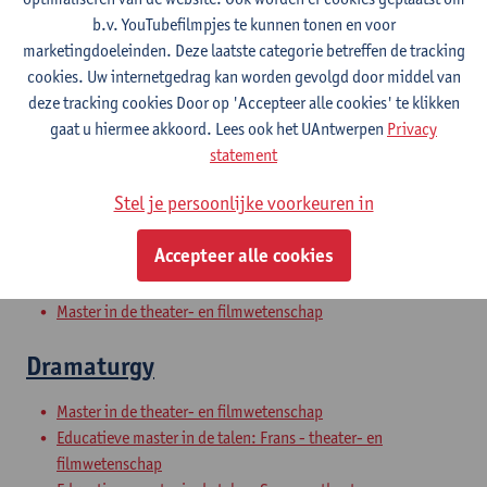
Bachelor in de taal- en letterkunde: Spaans-TFL
b.v. YouTubefilmpjes te kunnen tonen en voor
Bachelor Urban Sustainability Studies
marketingdoeleinden. Deze laatste categorie betreffen de tracking
Schakelprogramma theater- en filmwetenschap
cookies. Uw internetgedrag kan worden gevolgd door middel van
Voorbereidingsprogramma theater- en filmwetenschap
deze tracking cookies Door op 'Accepteer alle cookies' te klikken
Uitwisselingsprogramma Faculteit Letteren en Wijsbegeerte
gaat u hiermee akkoord. Lees ook het UAntwerpen
Privacy
statement
Masterproef
Stel je persoonlijke voorkeuren in
Master in de theater- en filmwetenschap
Accepteer alle cookies
Professionele Stage
Master in de theater- en filmwetenschap
Dramaturgy
Master in de theater- en filmwetenschap
Educatieve master in de talen: Frans - theater- en
filmwetenschap