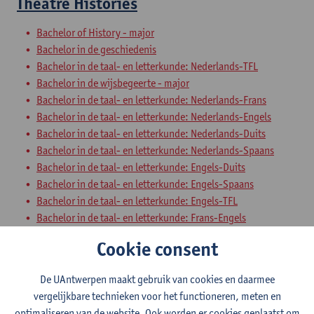
Theatre Histories
Bachelor of History - major
Bachelor in de geschiedenis
Bachelor in de taal- en letterkunde: Nederlands-TFL
Bachelor in de wijsbegeerte - major
Bachelor in de taal- en letterkunde: Nederlands-Frans
Bachelor in de taal- en letterkunde: Nederlands-Engels
Bachelor in de taal- en letterkunde: Nederlands-Duits
Bachelor in de taal- en letterkunde: Nederlands-Spaans
Bachelor in de taal- en letterkunde: Engels-Duits
Bachelor in de taal- en letterkunde: Engels-Spaans
Bachelor in de taal- en letterkunde: Engels-TFL
Bachelor in de taal- en letterkunde: Frans-Engels
Bachelor in de taal- en letterkunde: Frans-Duits
Cookie consent
Bachelor in de taal- en letterkunde: Duits-Spaans
Bachelor in de taal- en letterkunde: Duits-TFL
De UAntwerpen maakt gebruik van cookies en daarmee
Bachelor in de taal- en letterkunde: Frans-Spaans
vergelijkbare technieken voor het functioneren, meten en
Bachelor in de taal- en letterkunde: Frans-TFL
optimaliseren van de website. Ook worden er cookies geplaatst om