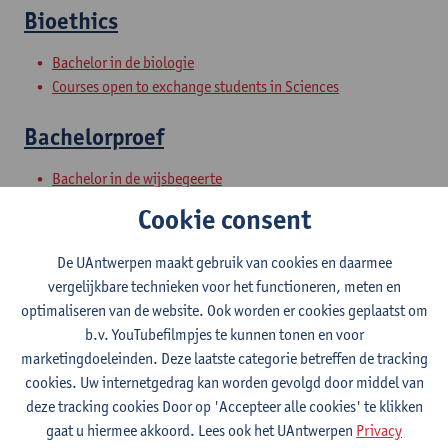
Bioethics
Bachelor in de biologie
Courses open to exchange students in Sciences
Bachelorproef
Bachelor in de wijsbegeerte
Bachelor in de wijsbegeerte - major
Cookie consent
Bachelor in de wijsbegeerte (traject na dipl HO)
Voorbereidingsprogramma wijsbegeerte
De UAntwerpen maakt gebruik van cookies en daarmee
vergelijkbare technieken voor het functioneren, meten en
Bio-ethics
optimaliseren van de website. Ook worden er cookies geplaatst om
b.v. YouTubefilmpjes te kunnen tonen en voor
Bachelor of History - major
marketingdoeleinden. Deze laatste categorie betreffen de tracking
Bachelor in de wijsbegeerte
cookies. Uw internetgedrag kan worden gevolgd door middel van
Bachelor in de wijsbegeerte - major
deze tracking cookies Door op 'Accepteer alle cookies' te klikken
Bachelor in de wijsbegeerte (traject na dipl HO)
gaat u hiermee akkoord. Lees ook het UAntwerpen
Privacy
Bachelor Urban Sustainability Studies