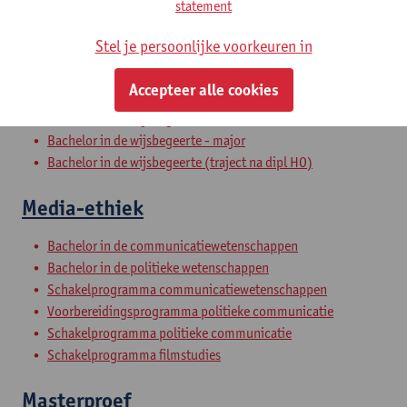
statement
Uitwisselingsprogramma Faculteit Letteren en Wijsbegeerte
Stel je persoonlijke voorkeuren in
Media-ethiek
Accepteer alle cookies
Bachelor of History - major
Bachelor in de wijsbegeerte
Bachelor in de wijsbegeerte - major
Bachelor in de wijsbegeerte (traject na dipl HO)
Media-ethiek
Bachelor in de communicatiewetenschappen
Bachelor in de politieke wetenschappen
Schakelprogramma communicatiewetenschappen
Voorbereidingsprogramma politieke communicatie
Schakelprogramma politieke communicatie
Schakelprogramma filmstudies
Masterproef