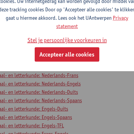
cookies. Uw internetgedrag kan worden gevolgd door middel va
aal- en letterkunde: Duits-TFL
deze tracking cookies Door op 'Accepteer alle cookies' te klikke
aal- en letterkunde: Frans-Spaans
gaat u hiermee akkoord. Lees ook het UAntwerpen
Privacy
aal- en letterkunde: Frans-TFL
statement
aal- en letterkunde: Spaans-TFL
Stel je persoonlijke voorkeuren in
le Competenties 2
Accepteer alle cookies
aal- en letterkunde: Nederlands-TFL
aal- en letterkunde: Nederlands-Frans
aal- en letterkunde: Nederlands-Engels
aal- en letterkunde: Nederlands-Duits
aal- en letterkunde: Nederlands-Spaans
aal- en letterkunde: Engels-Duits
aal- en letterkunde: Engels-Spaans
aal- en letterkunde: Engels-TFL
aal- en letterkunde: Frans-Engels