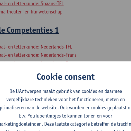
aal- en letterkunde: Spaans-TFL
a theater- en filmwetenschap
le Competenties 1
aal- en letterkunde: Nederlands-TFL
aal- en letterkunde: Nederlands-Frans
aal- en letterkunde: Nederlands-Engels
aal- en letterkunde: Nederlands-Duits
Cookie consent
aal- en letterkunde: Nederlands-Spaans
aal- en letterkunde: Engels-Duits
De UAntwerpen maakt gebruik van cookies en daarmee
aal- en letterkunde: Engels-Spaans
vergelijkbare technieken voor het functioneren, meten en
aal- en letterkunde: Engels-TFL
ptimaliseren van de website. Ook worden er cookies geplaatst 
aal- en letterkunde: Frans-Engels
b.v. YouTubefilmpjes te kunnen tonen en voor
aal- en letterkunde: Frans-Duits
arketingdoeleinden. Deze laatste categorie betreffen de tracki
aal- en letterkunde: Duits-Spaans