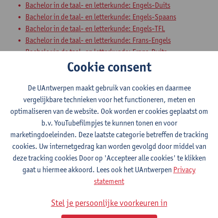
Bachelor in de taal- en letterkunde: Engels-Duits
Bachelor in de taal- en letterkunde: Engels-Spaans
Bachelor in de taal- en letterkunde: Engels-TFL
Bachelor in de taal- en letterkunde: Frans-Engels
Bachelor in de taal- en letterkunde: Frans-Duits
Cookie consent
Bachelor in de taal- en letterkunde: Duits-Spaans
Bachelor in de taal- en letterkunde: Duits-TFL
Bachelor in de taal- en letterkunde: Frans-Spaans
De UAntwerpen maakt gebruik van cookies en daarmee
Bachelor in de taal- en letterkunde: Frans-TFL
vergelijkbare technieken voor het functioneren, meten en
Bachelor in de taal- en letterkunde: Spaans-TFL
optimaliseren van de website. Ook worden er cookies geplaatst om
b.v. YouTubefilmpjes te kunnen tonen en voor
Interculturele Competenties 4
marketingdoeleinden. Deze laatste categorie betreffen de tracking
cookies. Uw internetgedrag kan worden gevolgd door middel van
Bachelor in de taal- en letterkunde: Nederlands-TFL
deze tracking cookies Door op 'Accepteer alle cookies' te klikken
Bachelor in de taal- en letterkunde: Nederlands-Frans
gaat u hiermee akkoord. Lees ook het UAntwerpen
Privacy
Bachelor in de taal- en letterkunde: Nederlands-Engels
statement
Bachelor in de taal- en letterkunde: Nederlands-Duits
Bachelor in de taal- en letterkunde: Nederlands-Spaans
Stel je persoonlijke voorkeuren in
Bachelor in de taal- en letterkunde: Engels-Duits