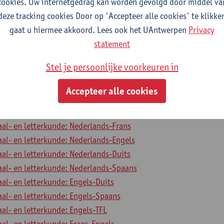
cookies. Uw internetgedrag kan worden gevolgd door middel va
aal- en letterkunde: Duits-TFL
deze tracking cookies Door op 'Accepteer alle cookies' te klikke
aal- en letterkunde: Frans-Spaans
gaat u hiermee akkoord. Lees ook het UAntwerpen
Privacy
aal- en letterkunde: Frans-TFL
statement
aal- en letterkunde: Spaans-TFL
Stel je persoonlijke voorkeuren in
le Competenties 2
Accepteer alle cookies
aal- en letterkunde: Nederlands-TFL
aal- en letterkunde: Nederlands-Frans
aal- en letterkunde: Nederlands-Engels
aal- en letterkunde: Nederlands-Duits
aal- en letterkunde: Nederlands-Spaans
aal- en letterkunde: Engels-Duits
aal- en letterkunde: Engels-Spaans
aal- en letterkunde: Engels-TFL
aal- en letterkunde: Frans-Engels