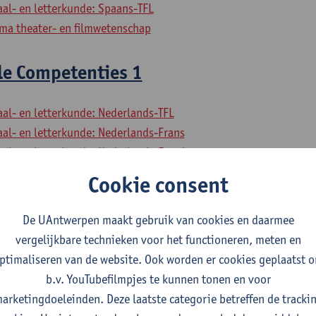
aal- en letterkunde: Spaans-TFL
a theater- en filmwetenschap
le Competenties 1
aal- en letterkunde: Nederlands-TFL
aal- en letterkunde: Nederlands-Frans
aal- en letterkunde: Nederlands-Engels
aal- en letterkunde: Nederlands-Duits
Cookie consent
aal- en letterkunde: Nederlands-Spaans
aal- en letterkunde: Engels-Duits
De UAntwerpen maakt gebruik van cookies en daarmee
aal- en letterkunde: Engels-Spaans
vergelijkbare technieken voor het functioneren, meten en
aal- en letterkunde: Engels-TFL
ptimaliseren van de website. Ook worden er cookies geplaatst 
aal- en letterkunde: Frans-Engels
b.v. YouTubefilmpjes te kunnen tonen en voor
aal- en letterkunde: Frans-Duits
arketingdoeleinden. Deze laatste categorie betreffen de tracki
aal- en letterkunde: Duits-Spaans