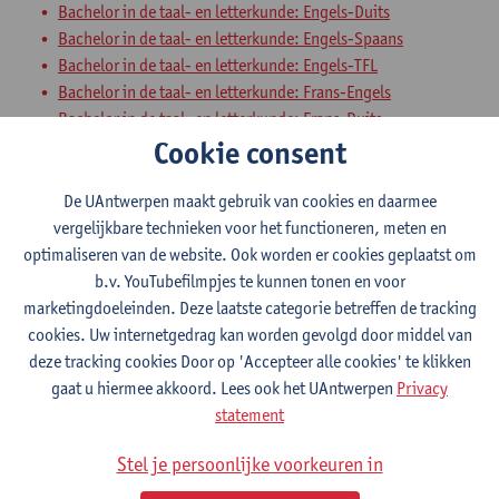
Bachelor in de taal- en letterkunde: Engels-Duits
Bachelor in de taal- en letterkunde: Engels-Spaans
Bachelor in de taal- en letterkunde: Engels-TFL
Bachelor in de taal- en letterkunde: Frans-Engels
Bachelor in de taal- en letterkunde: Frans-Duits
Cookie consent
Bachelor in de taal- en letterkunde: Duits-Spaans
Bachelor in de taal- en letterkunde: Duits-TFL
Bachelor in de taal- en letterkunde: Frans-Spaans
De UAntwerpen maakt gebruik van cookies en daarmee
Bachelor in de taal- en letterkunde: Frans-TFL
vergelijkbare technieken voor het functioneren, meten en
Bachelor in de taal- en letterkunde: Spaans-TFL
optimaliseren van de website. Ook worden er cookies geplaatst om
b.v. YouTubefilmpjes te kunnen tonen en voor
Interculturele Competenties 4
marketingdoeleinden. Deze laatste categorie betreffen de tracking
cookies. Uw internetgedrag kan worden gevolgd door middel van
Bachelor in de taal- en letterkunde: Nederlands-TFL
deze tracking cookies Door op 'Accepteer alle cookies' te klikken
Bachelor in de taal- en letterkunde: Nederlands-Frans
gaat u hiermee akkoord. Lees ook het UAntwerpen
Privacy
Bachelor in de taal- en letterkunde: Nederlands-Engels
statement
Bachelor in de taal- en letterkunde: Nederlands-Duits
Bachelor in de taal- en letterkunde: Nederlands-Spaans
Stel je persoonlijke voorkeuren in
Bachelor in de taal- en letterkunde: Engels-Duits