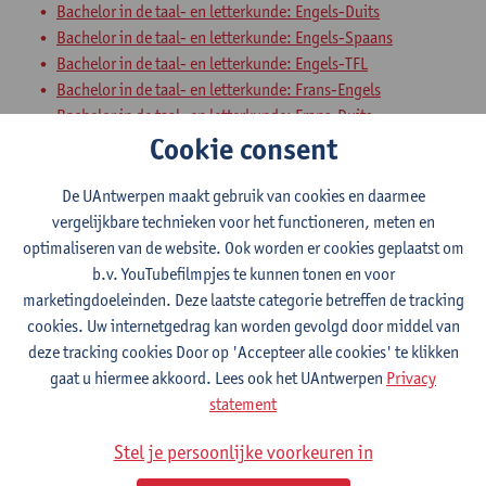
Bachelor in de taal- en letterkunde: Engels-Duits
Bachelor in de taal- en letterkunde: Engels-Spaans
Bachelor in de taal- en letterkunde: Engels-TFL
Bachelor in de taal- en letterkunde: Frans-Engels
Bachelor in de taal- en letterkunde: Frans-Duits
Cookie consent
Bachelor in de taal- en letterkunde: Duits-Spaans
Bachelor in de taal- en letterkunde: Duits-TFL
Bachelor in de taal- en letterkunde: Frans-Spaans
De UAntwerpen maakt gebruik van cookies en daarmee
Bachelor in de taal- en letterkunde: Frans-TFL
vergelijkbare technieken voor het functioneren, meten en
Bachelor in de taal- en letterkunde: Spaans-TFL
optimaliseren van de website. Ook worden er cookies geplaatst om
b.v. YouTubefilmpjes te kunnen tonen en voor
Interculturele Competenties 4
marketingdoeleinden. Deze laatste categorie betreffen de tracking
cookies. Uw internetgedrag kan worden gevolgd door middel van
Bachelor in de taal- en letterkunde: Nederlands-TFL
deze tracking cookies Door op 'Accepteer alle cookies' te klikken
Bachelor in de taal- en letterkunde: Nederlands-Frans
gaat u hiermee akkoord. Lees ook het UAntwerpen
Privacy
Bachelor in de taal- en letterkunde: Nederlands-Engels
statement
Bachelor in de taal- en letterkunde: Nederlands-Duits
Bachelor in de taal- en letterkunde: Nederlands-Spaans
Stel je persoonlijke voorkeuren in
Bachelor in de taal- en letterkunde: Engels-Duits