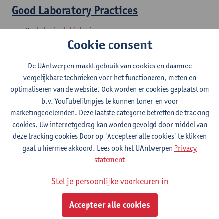
Good Laboratory Practices
Bachelor in de biologie
Cookie consent
Laboratoriumwerk
De UAntwerpen maakt gebruik van cookies en daarmee
Bachelor in de biologie
vergelijkbare technieken voor het functioneren, meten en
optimaliseren van de website. Ook worden er cookies geplaatst om
Projectwerk
b.v. YouTubefilmpjes te kunnen tonen en voor
marketingdoeleinden. Deze laatste categorie betreffen de tracking
Bachelor in de biologie
cookies. Uw internetgedrag kan worden gevolgd door middel van
deze tracking cookies Door op 'Accepteer alle cookies' te klikken
Vorm en functie : planten
gaat u hiermee akkoord. Lees ook het UAntwerpen
Privacy
statement
Bachelor in de biologie
Stel je persoonlijke voorkeuren in
Biodiversiteit en functie
Accepteer alle cookies
Bachelor in de biochemie en biotechnologie