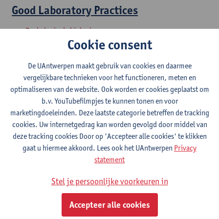
Good Laboratory Practices
Bachelor in de biologie
Cookie consent
Laboratoriumwerk
De UAntwerpen maakt gebruik van cookies en daarmee
Bachelor in de biologie
vergelijkbare technieken voor het functioneren, meten en
optimaliseren van de website. Ook worden er cookies geplaatst om
Projectwerk
b.v. YouTubefilmpjes te kunnen tonen en voor
marketingdoeleinden. Deze laatste categorie betreffen de tracking
Bachelor in de biologie
cookies. Uw internetgedrag kan worden gevolgd door middel van
deze tracking cookies Door op 'Accepteer alle cookies' te klikken
Vorm en functie : planten
gaat u hiermee akkoord. Lees ook het UAntwerpen
Privacy
statement
Bachelor in de biologie
Stel je persoonlijke voorkeuren in
Biodiversiteit en functie
Accepteer alle cookies
Bachelor in de biochemie en biotechnologie