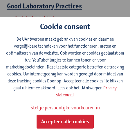
Good Laboratory Practices
Bachelor in de biologie
Cookie consent
Laboratoriumwerk
De UAntwerpen maakt gebruik van cookies en daarmee
Bachelor in de biologie
vergelijkbare technieken voor het functioneren, meten en
optimaliseren van de website. Ook worden er cookies geplaatst om
Projectwerk
b.v. YouTubefilmpjes te kunnen tonen en voor
marketingdoeleinden. Deze laatste categorie betreffen de tracking
Bachelor in de biologie
cookies. Uw internetgedrag kan worden gevolgd door middel van
deze tracking cookies Door op 'Accepteer alle cookies' te klikken
Vorm en functie : planten
gaat u hiermee akkoord. Lees ook het UAntwerpen
Privacy
statement
Bachelor in de biologie
Stel je persoonlijke voorkeuren in
Biodiversiteit en functie
Accepteer alle cookies
Bachelor in de biochemie en biotechnologie