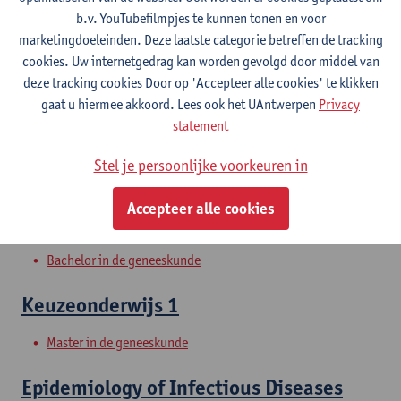
b.v. YouTubefilmpjes te kunnen tonen en voor
marketingdoeleinden. Deze laatste categorie betreffen de tracking
Infectieziekten 1
cookies. Uw internetgedrag kan worden gevolgd door middel van
deze tracking cookies Door op 'Accepteer alle cookies' te klikken
Bachelor in de geneeskunde
gaat u hiermee akkoord. Lees ook het UAntwerpen
Privacy
statement
Infectieziekten 2
Stel je persoonlijke voorkeuren in
Bachelor in de geneeskunde
Accepteer alle cookies
Infectieziekten 3
Bachelor in de geneeskunde
Keuzeonderwijs 1
Master in de geneeskunde
Epidemiology of Infectious Diseases