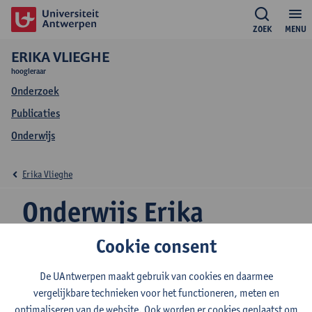
ZOEK
MENU
ERIKA VLIEGHE
hoogleraar
Onderzoek
Publicaties
Onderwijs
Erika Vlieghe
Onderwijs Erika
Vlieghe
Cookie consent
De UAntwerpen maakt gebruik van cookies en daarmee
vergelijkbare technieken voor het functioneren, meten en
optimaliseren van de website. Ook worden er cookies geplaatst om
2026-2027
2025-2026
2024-2025