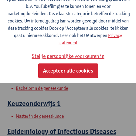
b.v. YouTubefilmpjes te kunnen tonen en voor
marketingdoeleinden. Deze laatste categorie betreffen de tracking
Infectieziekten 1
cookies. Uw internetgedrag kan worden gevolgd door middel van
deze tracking cookies Door op 'Accepteer alle cookies' te klikken
Bachelor in de geneeskunde
gaat u hiermee akkoord. Lees ook het UAntwerpen
Privacy
statement
Infectieziekten 2
Stel je persoonlijke voorkeuren in
Bachelor in de geneeskunde
Accepteer alle cookies
Infectieziekten 3
Bachelor in de geneeskunde
Keuzeonderwijs 1
Master in de geneeskunde
Epidemiology of Infectious Diseases