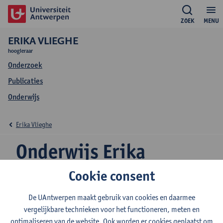
ZOEK
MENU
ERIKA VLIEGHE
hoogleraar
Onderzoek
Publicaties
Onderwijs
Erika Vlieghe
Onderwijs Erika
Vlieghe
Cookie consent
De UAntwerpen maakt gebruik van cookies en daarmee
vergelijkbare technieken voor het functioneren, meten en
optimaliseren van de website. Ook worden er cookies geplaatst om
2026-2027
2025-2026
2024-2025