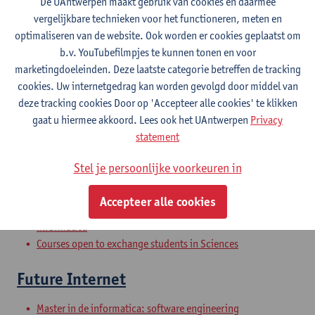
De UAntwerpen maakt gebruik van cookies en daarmee
vergelijkbare technieken voor het functioneren, meten en
optimaliseren van de website. Ook worden er cookies geplaatst om
Wireless and Mobile Networks
b.v. YouTubefilmpjes te kunnen tonen en voor
marketingdoeleinden. Deze laatste categorie betreffen de tracking
Master in de informatica: software engineering
cookies. Uw internetgedrag kan worden gevolgd door middel van
Master in de informatica: Data Science en artificiële
deze tracking cookies Door op 'Accepteer alle cookies' te klikken
Intelligentie
gaat u hiermee akkoord. Lees ook het UAntwerpen
Privacy
Master in de informatica: computernetwerken
statement
Master of Computer Science: Software Engineering
Master of Computer Science: Data Science and Artificial
Stel je persoonlijke voorkeuren in
Intelligence
Master of Computer Science: Computer Networks
Accepteer alle cookies
Educatieve master in de wetenschappen en technologie:
informatica
Courses open to exchange students in Sciences
Future Internet
Master in de informatica: software engineering