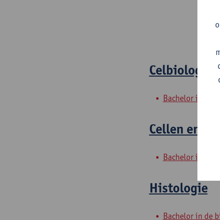
o
m
Celbiologie 
Bachelor in de 
Cellen en we
Bachelor in de 
Histologie
Bachelor in de 