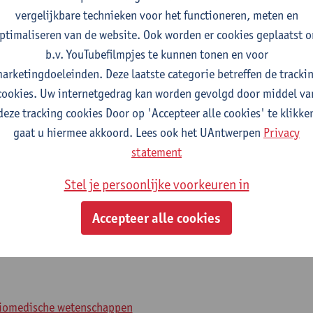
vergelijkbare technieken voor het functioneren, meten en
ptimaliseren van de website. Ook worden er cookies geplaatst 
2026-2027
2025-2026
b.v. YouTubefilmpjes te kunnen tonen en voor
arketingdoeleinden. Deze laatste categorie betreffen de tracki
cookies. Uw internetgedrag kan worden gevolgd door middel va
en histologie
deze tracking cookies Door op 'Accepteer alle cookies' te klikke
gaat u hiermee akkoord. Lees ook het UAntwerpen
Privacy
farmaceutische wetenschappen
statement
efsels
Stel je persoonlijke voorkeuren in
Accepteer alle cookies
biochemie en biotechnologie
biomedische wetenschappen