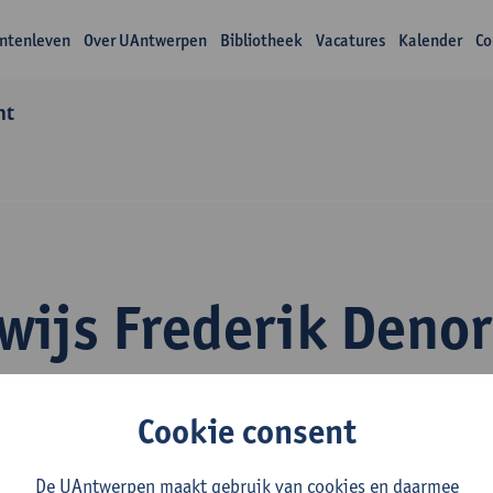
ntenleven
Over UAntwerpen
Bibliotheek
Vacatures
Kalender
Co
nt
wijs Frederik Deno
Cookie consent
De UAntwerpen maakt gebruik van cookies en daarmee