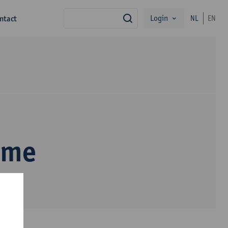
Login
ntact
NL
EN
zoek
rme