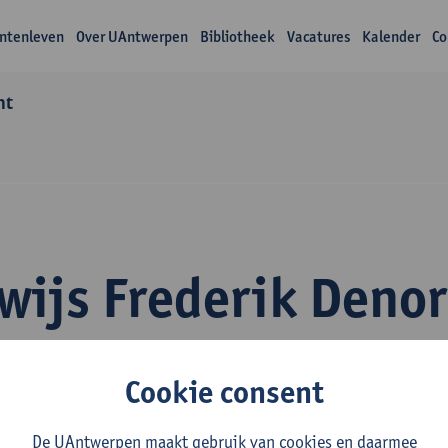
ntenleven
Over UAntwerpen
Bibliotheek
Vacatures
Kalender
Co
nt
wijs Frederik Deno
Cookie consent
De UAntwerpen maakt gebruik van cookies en daarmee