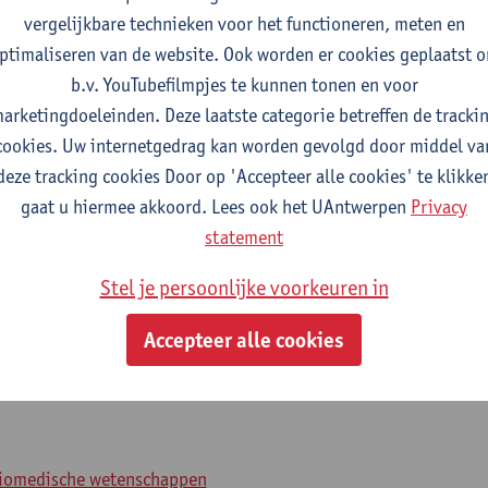
vergelijkbare technieken voor het functioneren, meten en
ptimaliseren van de website. Ook worden er cookies geplaatst 
2026-2027
2025-2026
b.v. YouTubefilmpjes te kunnen tonen en voor
arketingdoeleinden. Deze laatste categorie betreffen de tracki
cookies. Uw internetgedrag kan worden gevolgd door middel va
en histologie
deze tracking cookies Door op 'Accepteer alle cookies' te klikke
gaat u hiermee akkoord. Lees ook het UAntwerpen
Privacy
farmaceutische wetenschappen
statement
efsels
Stel je persoonlijke voorkeuren in
Accepteer alle cookies
biochemie en biotechnologie
biomedische wetenschappen