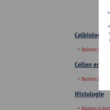
o
m
Celbiologie 
Bachelor in de 
Cellen en we
Bachelor in de 
Histologie
Bachelor in de 