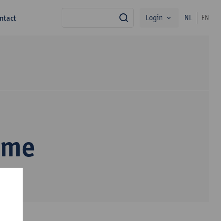
Login
ntact
NL
EN
zoek
rme