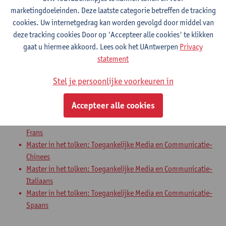
marketingdoeleinden. Deze laatste categorie betreffen de tracking
Master in het tolken: Frans-Italiaans
cookies. Uw internetgedrag kan worden gevolgd door middel van
Master in het tolken: Frans-Spaans
deze tracking cookies Door op 'Accepteer alle cookies' te klikken
Master in het tolken: Duits-Chinees
gaat u hiermee akkoord. Lees ook het UAntwerpen
Privacy
Master in het tolken: Engels-Chinees
statement
Master in het tolken: Frans-Chinees
Master in het tolken: Toegankelijke Media en Communicatie-
Stel je persoonlijke voorkeuren in
Duits
Master in het tolken: Toegankelijke Media en Communicatie-
Accepteer alle cookies
Engels
Master in het tolken: Toegankelijke Media en Communicatie-
Frans
Master in het tolken: Toegankelijke Media en Communicatie-
Chinees
Master in het tolken: Toegankelijke Media en Communicatie-
Italiaans
Master in het tolken: Toegankelijke Media en Communicatie-
Spaans