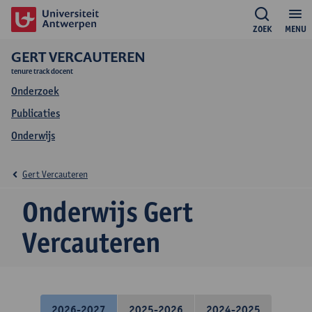
ZOEK
MENU
GERT VERCAUTEREN
tenure track docent
Onderzoek
Publicaties
Onderwijs
Gert Vercauteren
Onderwijs Gert
Vercauteren
2026-2027
2025-2026
2024-2025