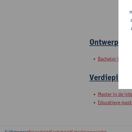
m
Ontwerplabo
Bachelor in de i
Verdiepingst
Master in de int
Educatieve mast
© UAntwerpen
Privacybeleid
Cookiebeleid
Gebruiksvoorwaarden