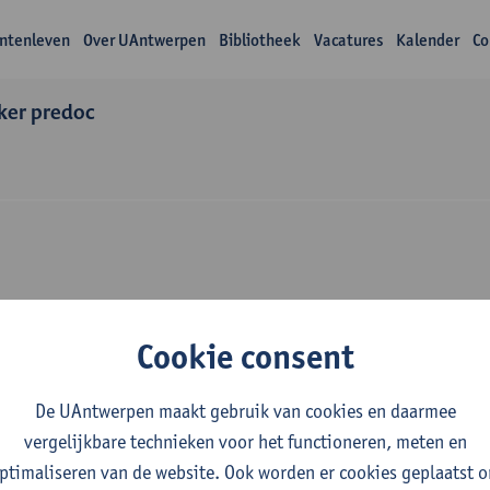
ntenleven
Over UAntwerpen
Bibliotheek
Vacatures
Kalender
Co
er predoc
wijs Glen D'haenen
Cookie consent
De UAntwerpen maakt gebruik van cookies en daarmee
vergelijkbare technieken voor het functioneren, meten en
ptimaliseren van de website. Ook worden er cookies geplaatst 