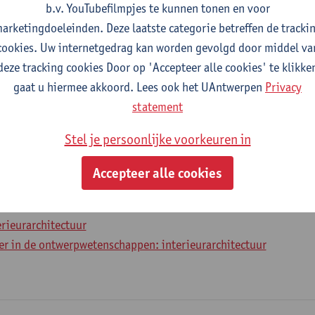
b.v. YouTubefilmpjes te kunnen tonen en voor
arketingdoeleinden. Deze laatste categorie betreffen de tracki
cookies. Uw internetgedrag kan worden gevolgd door middel va
2026-2027
2025-2026
2024-2025
deze tracking cookies Door op 'Accepteer alle cookies' te klikke
gaat u hiermee akkoord. Lees ook het UAntwerpen
Privacy
 3
statement
Stel je persoonlijke voorkeuren in
nterieurarchitectuur
Accepteer alle cookies
raject
erieurarchitectuur
er in de ontwerpwetenschappen: interieurarchitectuur