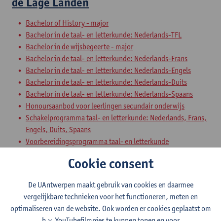
de Lage Landen
Bachelor of History - major
Bachelor in de taal- en letterkunde: Nederlands-TFL
Bachelor in de wijsbegeerte - major
Bachelor in de taal- en letterkunde: Nederlands-Frans
Bachelor in de taal- en letterkunde: Nederlands-Engels
Bachelor in de taal- en letterkunde: Nederlands-Duits
Bachelor in de taal- en letterkunde: Nederlands-Spaans
Honoursaanbod voor leerlingen secundair onderwijs
Schakelprogramma taal- en letterkunde: Nederlands, Frans,
Engels, Duits, Spaans
Voorbereidingsprogramma taal- en letterkunde
Schakelprogramma professionele communicatie &
Cookie consent
management
De UAntwerpen maakt gebruik van cookies en daarmee
Echo's in het donker: Over
vergelijkbare technieken voor het functioneren, meten en
intertekstualiteit
optimaliseren van de website. Ook worden er cookies geplaatst om
b.v. YouTubefilmpjes te kunnen tonen en voor