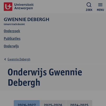
ZOEK
MENU
GWENNIE DEBERGH
tenure track docent
Onderzoek
Publicaties
Onderwijs
Gwennie Debergh
Onderwijs Gwennie
Debergh
2026-2027
2025-2026
2024-2025