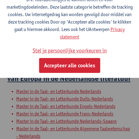
Bachelor in de taal- en letterkunde: Nederlands-TFL
marketingdoeleinden. Deze laatste categorie betreffen de tracking
Bachelor in de taal- en letterkunde: Nederlands-Frans
cookies. Uw internetgedrag kan worden gevolgd door middel van
Bachelor in de taal- en letterkunde: Nederlands-Engels
deze tracking cookies Door op 'Accepteer alle cookies' te klikken
Bachelor in de taal- en letterkunde: Nederlands-Duits
gaat u hiermee akkoord. Lees ook het UAntwerpen
Privacy
Bachelor in de taal- en letterkunde: Nederlands-Spaans
statement
Schakelprogramma taal- en letterkunde: Nederlands, Frans,
Engels, Duits, Spaans
Stel je persoonlijke voorkeuren in
Voorbereidingsprogramma taal- en letterkunde
Accepteer alle cookies
Een afbrokkelend Avondland? Het beeld
van Europa in de Nederlandse literatuur
Master in de Taal- en Letterkunde Nederlands
Master in de Taal- en Letterkunde Duits-Nederlands
Master in de Taal- en Letterkunde Engels-Nederlands
Master in de Taal- en Letterkunde Frans-Nederlands
Master in de Taal- en Letterkunde Nederlands-Spaans
Master in de Taal- en Letterkunde Algemene Taalwetenschap
- Nederlands