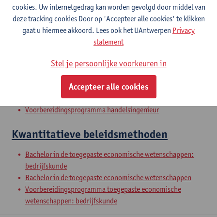
cookies. Uw internetgedrag kan worden gevolgd door middel van
deze tracking cookies Door op 'Accepteer alle cookies' te klikken
Verklarende statistiek
gaat u hiermee akkoord. Lees ook het UAntwerpen
Privacy
statement
Bachelor in de toegepaste economische wetenschappen:
Stel je persoonlijke voorkeuren in
bedrijfskunde
Bachelor in de toegepaste economische wetenschappen
Accepteer alle cookies
Voorbereidingsprogramma toegepaste economische
wetenschappen: bedrijfskunde
Voorbereidingsprogramma handelsingenieur
Kwantitatieve beleidsmethoden
Bachelor in de toegepaste economische wetenschappen:
bedrijfskunde
Bachelor in de toegepaste economische wetenschappen
Voorbereidingsprogramma toegepaste economische
wetenschappen: bedrijfskunde