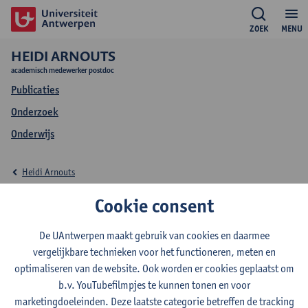
ZOEK
MENU
HEIDI ARNOUTS
academisch medewerker postdoc
Publicaties
Onderzoek
Onderwijs
Heidi Arnouts
Onderwijs Heidi
Cookie consent
Arnouts
De UAntwerpen maakt gebruik van cookies en daarmee
vergelijkbare technieken voor het functioneren, meten en
optimaliseren van de website. Ook worden er cookies geplaatst om
b.v. YouTubefilmpjes te kunnen tonen en voor
marketingdoeleinden. Deze laatste categorie betreffen de tracking
2026-2027
2025-2026
2024-2025