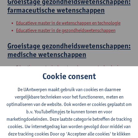
Groeistage gezondheidswetenschappen:
farmaceutische wetenschappen
Educatieve master in de wetenschappen en technologie
Educatieve master in de gezondheidswetenschappen
Groeistage gezondheidswetenschappen:
medische wetenschappen
Educatieve master in de wetenschappen en technologie
Cookie consent
Educatieve master in de gezondheidswetenschappen
Groeistage gezondheidswetenschappen:
De UAntwerpen maakt gebruik van cookies en daarmee
vergelijkbare technieken voor het functioneren, meten en
verpleegwetenschappen
optimaliseren van de website. Ook worden er cookies geplaatst om
b.v. YouTubefilmpjes te kunnen tonen en voor
Educatieve master in de wetenschappen en technologie
marketingdoeleinden. Deze laatste categorie betreffen de tracking
Educatieve master in de gezondheidswetenschappen
cookies. Uw internetgedrag kan worden gevolgd door middel van
Vakdidactiek
deze tracking cookies Door op 'Accepteer alle cookies' te klikken