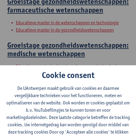
Groeistage gezondheidswetenschappen:
farmaceutische wetenschappen
Educatieve master in de wetenschappen en technologie
Educatieve master in de gezondheidswetenschappen
Groeistage gezondheidswetenschappen:
medische wetenschappen
Educatieve master in de wetenschappen en technologie
Cookie consent
Educatieve master in de gezondheidswetenschappen
Groeistage gezondheidswetenschappen:
De UAntwerpen maakt gebruik van cookies en daarmee
vergelijkbare technieken voor het functioneren, meten en
verpleegwetenschappen
optimaliseren van de website. Ook worden er cookies geplaatst om
b.v. YouTubefilmpjes te kunnen tonen en voor
Educatieve master in de wetenschappen en technologie
marketingdoeleinden. Deze laatste categorie betreffen de tracking
Educatieve master in de gezondheidswetenschappen
cookies. Uw internetgedrag kan worden gevolgd door middel van
Vakdidactiek
deze tracking cookies Door op 'Accepteer alle cookies' te klikken