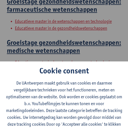
Groeistage gezondheidswetenschappen:
farmaceutische wetenschappen
Educatieve master in de wetenschappen en technologie
Educatieve master in de gezondheidswetenschappen
Groeistage gezondheidswetenschappen:
medische wetenschappen
Educatieve master in de wetenschappen en technologie
Cookie consent
Educatieve master in de gezondheidswetenschappen
Groeistage gezondheidswetenschappen:
De UAntwerpen maakt gebruik van cookies en daarmee
vergelijkbare technieken voor het functioneren, meten en
verpleegwetenschappen
optimaliseren van de website. Ook worden er cookies geplaatst om
b.v. YouTubefilmpjes te kunnen tonen en voor
Educatieve master in de wetenschappen en technologie
marketingdoeleinden. Deze laatste categorie betreffen de tracking
Educatieve master in de gezondheidswetenschappen
cookies. Uw internetgedrag kan worden gevolgd door middel van
Vakdidactiek
deze tracking cookies Door op 'Accepteer alle cookies' te klikken