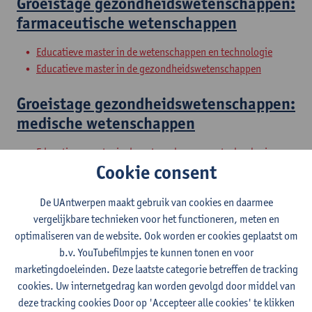
Groeistage gezondheidswetenschappen:
farmaceutische wetenschappen
Educatieve master in de wetenschappen en technologie
Educatieve master in de gezondheidswetenschappen
Groeistage gezondheidswetenschappen:
medische wetenschappen
Educatieve master in de wetenschappen en technologie
Cookie consent
Educatieve master in de gezondheidswetenschappen
Groeistage gezondheidswetenschappen:
De UAntwerpen maakt gebruik van cookies en daarmee
vergelijkbare technieken voor het functioneren, meten en
verpleegwetenschappen
optimaliseren van de website. Ook worden er cookies geplaatst om
b.v. YouTubefilmpjes te kunnen tonen en voor
Educatieve master in de wetenschappen en technologie
marketingdoeleinden. Deze laatste categorie betreffen de tracking
Educatieve master in de gezondheidswetenschappen
cookies. Uw internetgedrag kan worden gevolgd door middel van
Vakdidactiek
deze tracking cookies Door op 'Accepteer alle cookies' te klikken