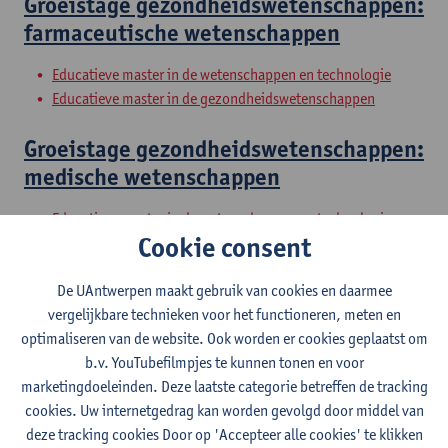
Groeistage gezondheidswetenschappen:
farmaceutische wetenschappen
Educatieve master in de wetenschappen en technologie
Educatieve master in de gezondheidswetenschappen
Groeistage gezondheidswetenschappen:
medische wetenschappen
Educatieve master in de wetenschappen en technologie
Cookie consent
Educatieve master in de gezondheidswetenschappen
Groeistage gezondheidswetenschappen:
De UAntwerpen maakt gebruik van cookies en daarmee
vergelijkbare technieken voor het functioneren, meten en
verpleegwetenschappen
optimaliseren van de website. Ook worden er cookies geplaatst om
b.v. YouTubefilmpjes te kunnen tonen en voor
Educatieve master in de wetenschappen en technologie
marketingdoeleinden. Deze laatste categorie betreffen de tracking
Educatieve master in de gezondheidswetenschappen
cookies. Uw internetgedrag kan worden gevolgd door middel van
Vakdidactiek
deze tracking cookies Door op 'Accepteer alle cookies' te klikken